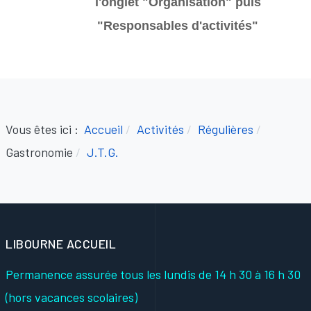
l'onglet "Organisation" puis
"Responsables d'activités
"
Vous êtes ici :
Accueil
Activités
Régulières
Gastronomie
J.T.G.
LIBOURNE ACCUEIL
Permanence assurée tous les lundis
de 14 h 30 à 16 h 30
(hors vacances scolaires)