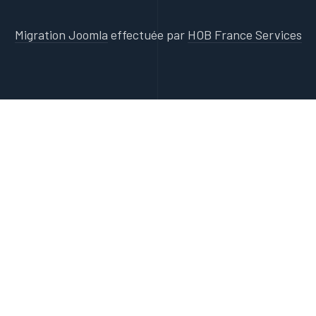
Migration Joomla
effectuée par
HOB France Services